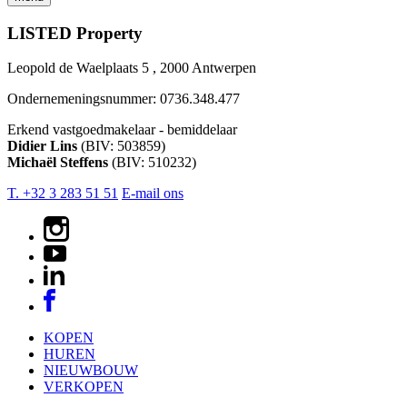
LISTED Property
Leopold de Waelplaats 5
,
2000
Antwerpen
Ondernemeningsnummer: 0736.348.477
Erkend vastgoedmakelaar - bemiddelaar
Didier Lins
(BIV: 503859)
Michaël Steffens
(BIV: 510232)
T. +32 3 283 51 51
E-mail ons
KOPEN
HUREN
NIEUWBOUW
VERKOPEN